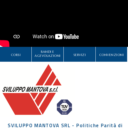
CHI SIAMO
SERVIZI
CATEGORIE
DELEGAZIONI
ATTIVITÀ STORICHE
BANDI E
CORSI
SERVIZI
CONVENZIONI
PERIODICO
AGEVOLAZIONI
PERCHÉ ASSOCIARSI?
DOVE SIAMO
CONTATTI
SVILUPPO MANTOVA SRL - Politiche Parità di