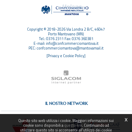
TOP RICERCHE
SITEMAP
Copyright © 2018-2026 Via Londra 2 B/C, 46047
Porto Mantovano (MN)
Tel.: 0376 2311 Fax: 0376 360381
E-mail: info@confcommerciomantova.it
PEC: confcommerciomantova@mantovamail.it
[Privacy e Cookie Policy]
IL NOSTRO NETWORK
x
Questo sito web utilizza i cookie. Maggiori informazioni sui
cookie sono disponibili a
questo link
. Continuando ad
utilizzare questo sito si acconsente all'utilizzo dei cookie