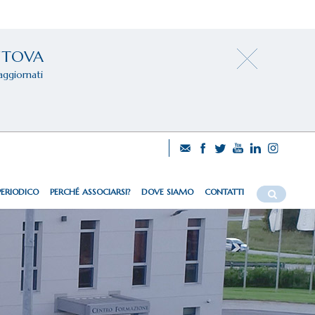
NTOVA
aggiornati
PERIODICO
PERCHÉ ASSOCIARSI?
DOVE SIAMO
CONTATTI