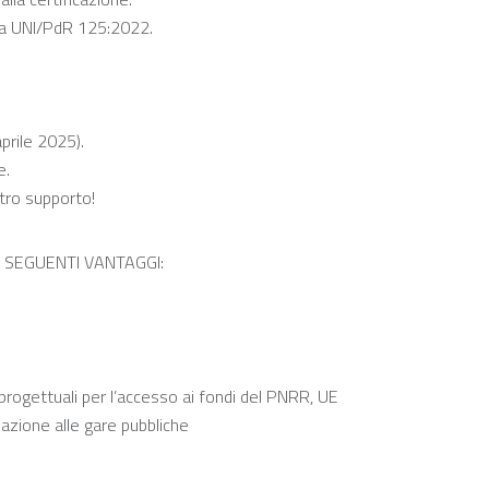
o la UNI/PdR 125:2022.
prile 2025).
de.
stro supporto!
I SEGUENTI VANTAGGI:
progettuali per l’accesso ai fondi del PNRR, UE
pazione alle gare pubbliche