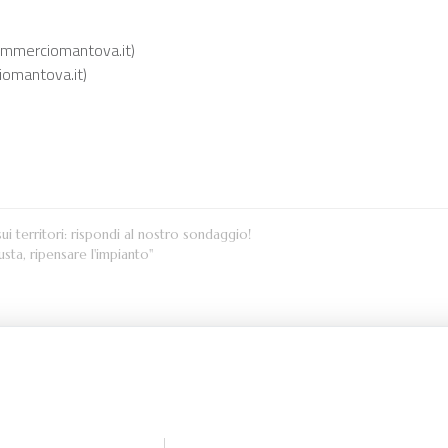
ommerciomantova.it)
iomantova.it)
ui territori: rispondi al nostro sondaggio!
usta, ripensare l'impianto"