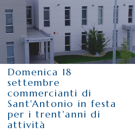
CHI SIAMO
SERVIZI
CATEGORIE
DELEGAZIONI
ATTIVITÀ STORICHE
PERIODICO
Domenica 18
PERCHÉ ASSOCIARSI?
settembre
DOVE SIAMO
commercianti di
CONTATTI
Sant'Antonio in festa
per i trent'anni di
attività