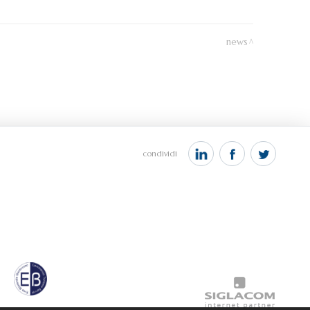
news
condividi