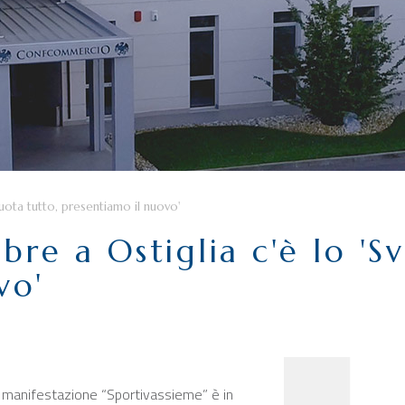
uota tutto, presentiamo il nuovo'
re a Ostiglia c'è lo 'Sv
vo'
la manifestazione “Sportivassieme” è in