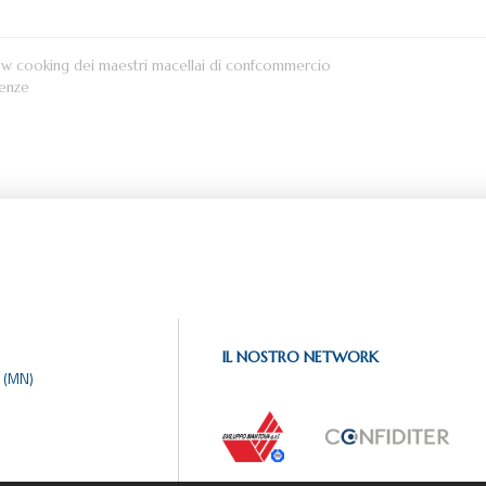
how cooking dei maestri macellai di confcommercio
lenze
IL NOSTRO NETWORK
 (MN)