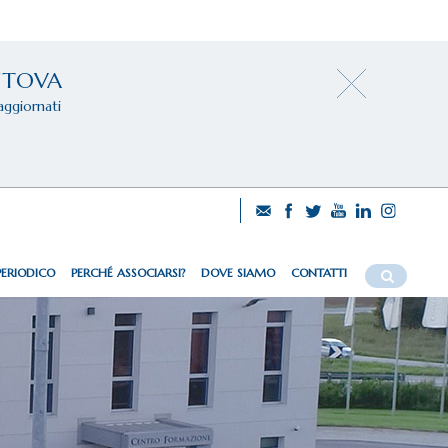
NTOVA
aggiornati
PERIODICO
PERCHÉ ASSOCIARSI?
DOVE SIAMO
CONTATTI