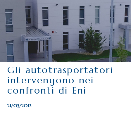
CHI SIAMO
SERVIZI
CATEGORIE
DELEGAZIONI
ATTIVITÀ STORICHE
PERIODICO
Gli autotrasportatori
PERCHÉ ASSOCIARSI?
intervengono nei
DOVE SIAMO
confronti di Eni
CONTATTI
21/03/2012