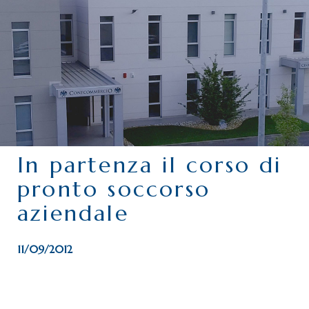
CHI SIAMO
SERVIZI
CATEGORIE
DELEGAZIONI
ATTIVITÀ STORICHE
PERIODICO
In partenza il corso di
PERCHÉ ASSOCIARSI?
pronto soccorso
DOVE SIAMO
aziendale
CONTATTI
11/09/2012