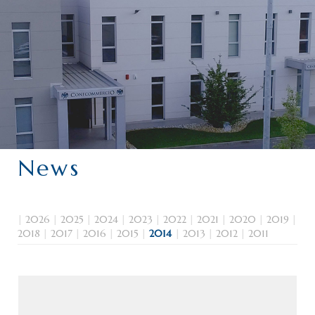
CHI SIAMO
SERVIZI
CATEGORIE
DELEGAZIONI
ATTIVITÀ STORICHE
PERIODICO
News
PERCHÉ ASSOCIARSI?
DOVE SIAMO
CONTATTI
|
2026
|
2025
|
2024
|
2023
|
2022
|
2021
|
2020
|
2019
|
2018
|
2017
|
2016
|
2015
|
2014
|
2013
|
2012
|
2011