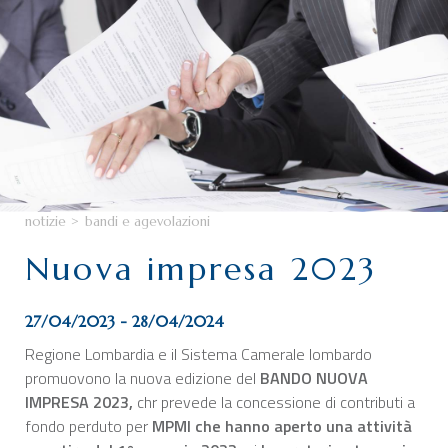
CHI SIAMO
SERVIZI
CATEGORIE
DELEGAZIONI
ATTIVITÀ STORICHE
PERIODICO
notizie
>
bandi e agevolazioni
PERCHÉ ASSOCIARSI?
Nuova impresa 2023
DOVE SIAMO
CONTATTI
27/04/2023 - 28/04/2024
Regione Lombardia e il Sistema Camerale lombardo
promuovono la nuova edizione del
BANDO NUOVA
IMPRESA 2023,
chr prevede la concessione di contributi a
fondo perduto per
MPMI che hanno aperto una attività