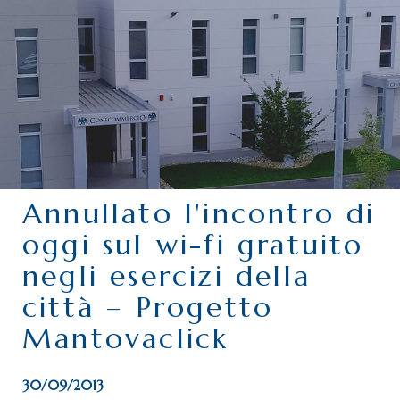
CHI SIAMO
SERVIZI
CATEGORIE
DELEGAZIONI
ATTIVITÀ STORICHE
PERIODICO
Annullato l'incontro di
PERCHÉ ASSOCIARSI?
oggi sul wi-fi gratuito
DOVE SIAMO
negli esercizi della
CONTATTI
città – Progetto
Mantovaclick
30/09/2013