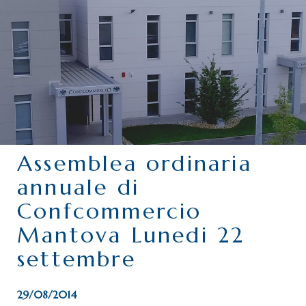
CHI SIAMO
SERVIZI
CATEGORIE
DELEGAZIONI
ATTIVITÀ STORICHE
PERIODICO
Assemblea ordinaria
PERCHÉ ASSOCIARSI?
annuale di
DOVE SIAMO
Confcommercio
CONTATTI
Mantova Lunedi 22
settembre
29/08/2014