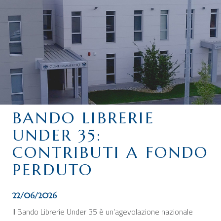
CHI SIAMO
SERVIZI
CATEGORIE
DELEGAZIONI
ATTIVITÀ STORICHE
PERIODICO
BANDO LIBRERIE
PERCHÉ ASSOCIARSI?
UNDER 35:
DOVE SIAMO
CONTRIBUTI A FONDO
CONTATTI
PERDUTO
22/06/2026
Il Bando Librerie Under 35 è un’agevolazione nazionale