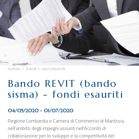
CHI SIAMO
SERVIZI
CATEGORIE
DELEGAZIONI
ATTIVITÀ STORICHE
PERIODICO
notizie
>
bandi e agevolazioni
PERCHÉ ASSOCIARSI?
Bando REVIT (bando
DOVE SIAMO
sisma) - fondi esauriti
CONTATTI
04/05/2020 - 01/07/2020
Regione Lombardia e Camera di Commercio di Mantova,
nell’ambito degli impegni assunti nell’Accordo di
collaborazione per lo sviluppo e la competitività del