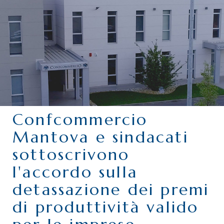
CHI SIAMO
SERVIZI
CATEGORIE
DELEGAZIONI
ATTIVITÀ STORICHE
PERIODICO
Confcommercio
PERCHÉ ASSOCIARSI?
Mantova e sindacati
DOVE SIAMO
sottoscrivono
CONTATTI
l'accordo sulla
detassazione dei premi
di produttività valido