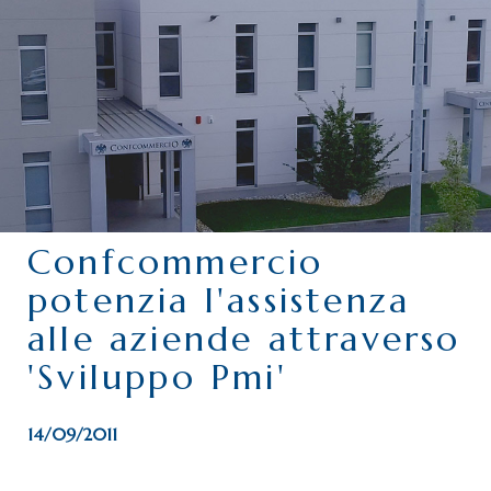
CHI SIAMO
SERVIZI
CATEGORIE
DELEGAZIONI
ATTIVITÀ STORICHE
PERIODICO
Confcommercio
PERCHÉ ASSOCIARSI?
potenzia l'assistenza
DOVE SIAMO
alle aziende attraverso
CONTATTI
'Sviluppo Pmi'
14/09/2011