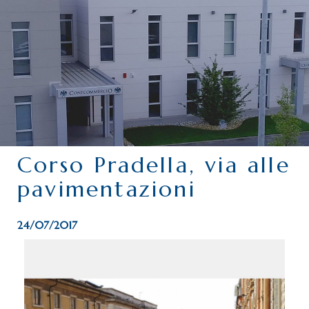
CHI SIAMO
SERVIZI
CATEGORIE
DELEGAZIONI
ATTIVITÀ STORICHE
PERIODICO
Corso Pradella, via alle
PERCHÉ ASSOCIARSI?
pavimentazioni
DOVE SIAMO
CONTATTI
24/07/2017