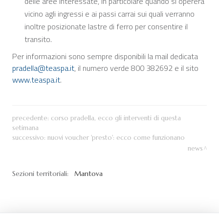
delle aree interessate, in particolare quando si opererà
vicino agli ingressi e ai passi carrai sui quali verranno
inoltre posizionate lastre di ferro per consentire il
transito.
Per informazioni sono sempre disponibili la mail dedicata
pradella@teaspa.it
, il numero verde 800 382692 e il sito
www.teaspa.it
.
precedente:
corso pradella, ecco gli interventi di questa
setimana
successivo:
nuovi voucher 'presto': ecco come funzionano
news
Sezioni territoriali:
Mantova