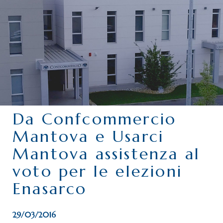
CHI SIAMO
SERVIZI
CATEGORIE
DELEGAZIONI
ATTIVITÀ STORICHE
PERIODICO
Da Confcommercio
PERCHÉ ASSOCIARSI?
Mantova e Usarci
DOVE SIAMO
Mantova assistenza al
CONTATTI
voto per le elezioni
Enasarco
29/03/2016