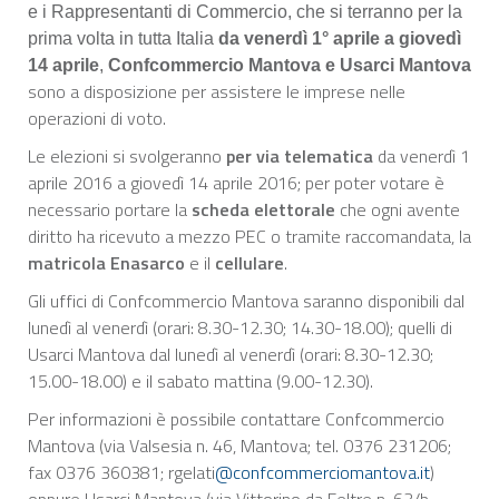
e i Rappresentanti di Commercio, che si terranno per la
prima volta in tutta Italia
da venerdì 1° aprile a giovedì
14 aprile
,
Confcommercio Mantova e Usarci Mantova
sono a disposizione per assistere le imprese nelle
operazioni di voto.
Le elezioni si svolgeranno
per via telematica
da venerdì 1
aprile 2016 a giovedì 14 aprile 2016; per poter votare è
necessario portare la
scheda elettorale
che ogni avente
diritto ha ricevuto a mezzo PEC o tramite raccomandata, la
matricola Enasarco
e il
cellulare
.
Gli uffici di Confcommercio Mantova saranno disponibili dal
lunedì al venerdì (orari: 8.30-12.30; 14.30-18.00); quelli di
Usarci Mantova dal lunedì al venerdì (orari: 8.30-12.30;
15.00-18.00) e il sabato mattina (9.00-12.30).
Per informazioni è possibile contattare Confcommercio
Mantova (via Valsesia n. 46, Mantova; tel. 0376 231206;
fax 0376 360381; rgelati
@confcommerciomantova.it
)
oppure Usarci Mantova (via Vittorino da Feltre n. 63/b,