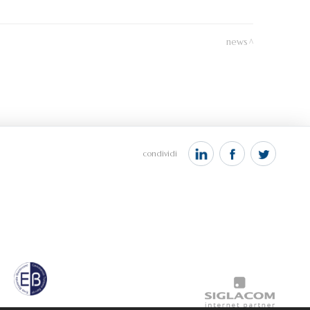
news
condividi