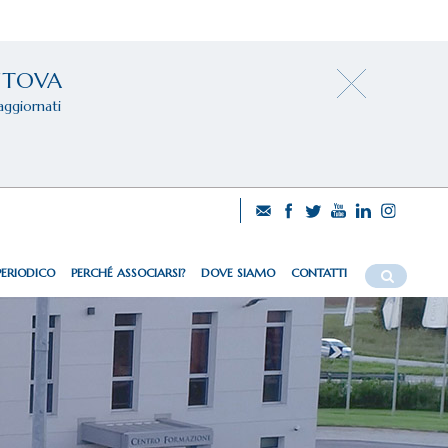
NTOVA
aggiornati
PERIODICO
PERCHÉ ASSOCIARSI?
DOVE SIAMO
CONTATTI