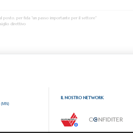
ul posto. per fida "un passo importante per il settore"
siglio direttivo
IL NOSTRO NETWORK
 (MN)