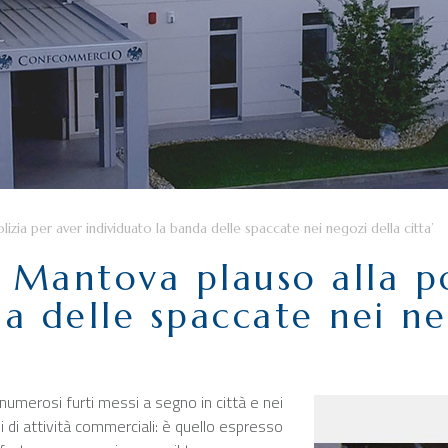
zia per aver individuato la banda delle spaccate nei negozi della citta’
Mantova plauso alla po
a delle spaccate nei neg
i numerosi furti messi a segno in città e nei
i di attività commerciali: è quello espresso