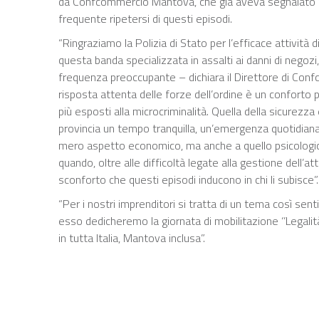
da Confcommercio Mantova, che già aveva segnalato f
frequente ripetersi di questi episodi.
“Ringraziamo la Polizia di Stato per l’efficace attività
questa banda specializzata in assalti ai danni di negozi, 
frequenza preoccupante – dichiara il Direttore di Con
risposta attenta delle forze dell’ordine è un conforto 
più esposti alla microcriminalità. Quella della sicurezz
provincia un tempo tranquilla, un’emergenza quotidiana, 
mero aspetto economico, ma anche a quello psicologico
quando, oltre alle difficoltà legate alla gestione dell’att
sconforto che questi episodi inducono in chi li subisce”.
“Per i nostri imprenditori si tratta di un tema così se
esso dedicheremo la giornata di mobilitazione ‘’Legalit
in tutta Italia, Mantova inclusa”.