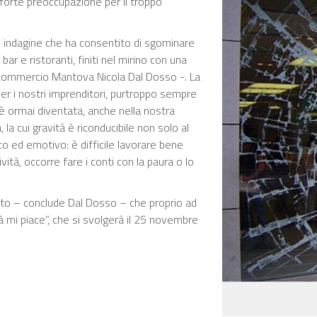
orte preoccupazione per il troppo
 di indagine che ha consentito di sgominare
bar e ristoranti, finiti nel mirino con una
fcommercio Mantova Nicola Dal Dosso -. La
per i nostri imprenditori, purtroppo sempre
a è ormai diventata, anche nella nostra
la cui gravità è riconducibile non solo al
 ed emotivo: è difficile lavorare bene
ività, occorre fare i conti con la paura o lo
ntito – conclude Dal Dosso – che proprio ad
à mi piace”, che si svolgerà il 25 novembre