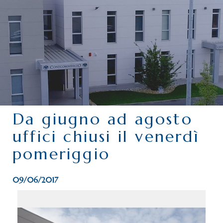
CHI SIAMO
SERVIZI
CATEGORIE
DELEGAZIONI
ATTIVITÀ STORICHE
PERIODICO
Da giugno ad agosto
PERCHÉ ASSOCIARSI?
uffici chiusi il venerdì
DOVE SIAMO
pomeriggio
CONTATTI
09/06/2017