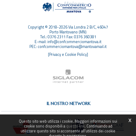
TOP RICERCHE
SITEMAP
Copyright © 2018-2026 Via Londra 2 B/C, 46047
Porto Mantovano (MN)
Tel.: 0376 2311 Fax: 0376 360381
E-mail: info@confcommerciomantova.it
PEC: confcommerciomantova@mantovamail.it
[Privacy e Cookie Policy]
IL NOSTRO NETWORK
x
Questo sito web utilizza i cookie. Maggiori informazioni sui
cookie sono disponibili a
questo link
. Continuando ad
utilizzare questo sito si acconsente all'utilizzo dei cookie
durante la navigazione.