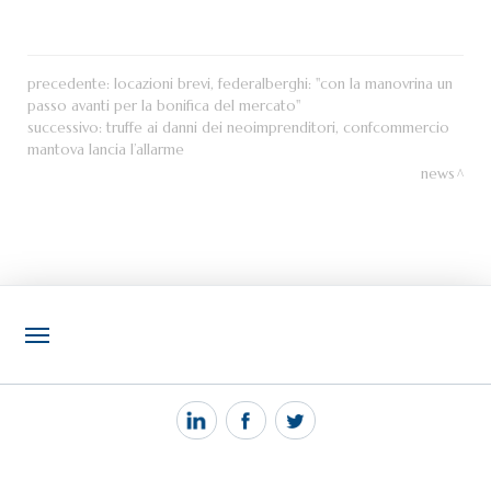
precedente:
locazioni brevi, federalberghi: "con la manovrina un
passo avanti per la bonifica del mercato"
successivo:
truffe ai danni dei neoimprenditori, confcommercio
mantova lancia l’allarme
news
NOTIZIE
PEC MANTOVA MAIL
TAG