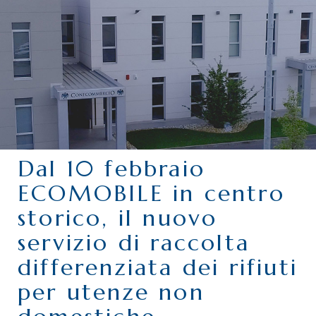
CHI SIAMO
SERVIZI
CATEGORIE
DELEGAZIONI
ATTIVITÀ STORICHE
PERIODICO
Dal 10 febbraio
PERCHÉ ASSOCIARSI?
ECOMOBILE in centro
DOVE SIAMO
storico, il nuovo
CONTATTI
servizio di raccolta
differenziata dei rifiuti
per utenze non