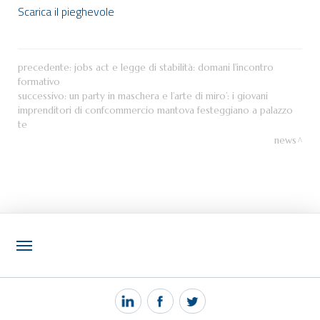
Scarica il pieghevole
precedente:
jobs act e legge di stabilità: domani l'incontro
formativo
successivo:
un party in maschera e l’arte di miro’: i giovani
imprenditori di confcommercio mantova festeggiano a palazzo
te
news
NOTIZIE
PEC MANTOVA MAIL