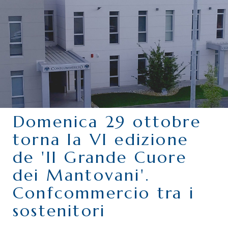
CHI SIAMO
SERVIZI
CATEGORIE
DELEGAZIONI
ATTIVITÀ STORICHE
PERIODICO
Domenica 29 ottobre
PERCHÉ ASSOCIARSI?
torna la VI edizione
DOVE SIAMO
de 'Il Grande Cuore
CONTATTI
dei Mantovani'.
Confcommercio tra i
sostenitori