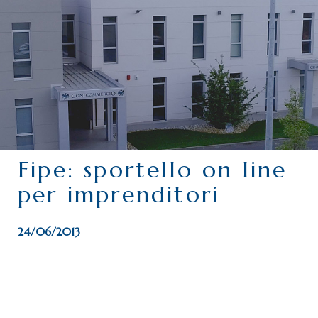
CHI SIAMO
SERVIZI
CATEGORIE
DELEGAZIONI
ATTIVITÀ STORICHE
PERIODICO
Fipe: sportello on line
PERCHÉ ASSOCIARSI?
per imprenditori
DOVE SIAMO
CONTATTI
24/06/2013