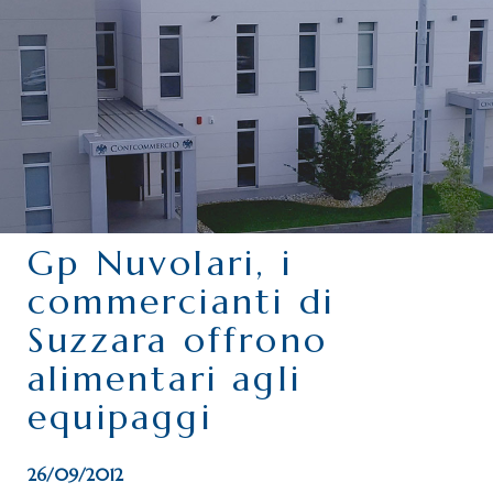
CHI SIAMO
SERVIZI
CATEGORIE
DELEGAZIONI
ATTIVITÀ STORICHE
PERIODICO
Gp Nuvolari, i
PERCHÉ ASSOCIARSI?
commercianti di
DOVE SIAMO
Suzzara offrono
CONTATTI
alimentari agli
equipaggi
26/09/2012