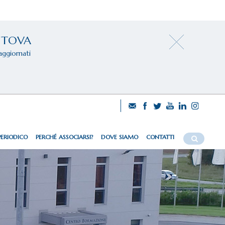
NTOVA
aggiornati
PERIODICO
PERCHÉ ASSOCIARSI?
DOVE SIAMO
CONTATTI