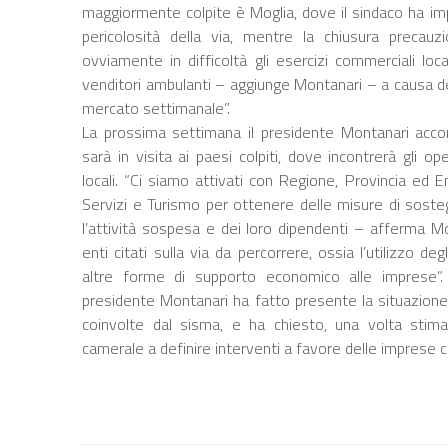
maggiormente colpite è Moglia, dove il sindaco ha im
pericolosità della via, mentre la chiusura precauz
ovviamente in difficoltà gli esercizi commerciali local
venditori ambulanti – aggiunge Montanari – a causa d
mercato settimanale”.
La prossima settimana il presidente Montanari acco
sarà in visita ai paesi colpiti, dove incontrerà gli o
locali. “Ci siamo attivati con Regione, Provincia ed
Servizi e Turismo per ottenere delle misure di soste
l’attività sospesa e dei loro dipendenti – afferma M
enti citati sulla via da percorrere, ossia l’utilizzo d
altre forme di supporto economico alle imprese”. I
presidente Montanari ha fatto presente la situazione d
coinvolte dal sisma, e ha chiesto, una volta stimati 
camerale a definire interventi a favore delle imprese c