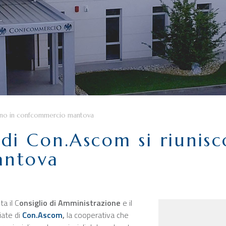
iscono in confcommercio mantova
i di Con.Ascom si riunis
antova
a il C
onsiglio di Amministrazione
e il
iate di
Con.Ascom
,
la cooperativa che