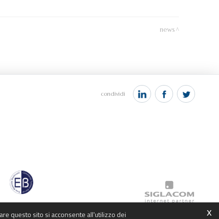
news
condividi
x
are questo sito si acconsente all'utilizzo dei