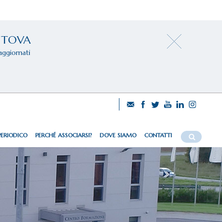
NTOVA
aggiornati
PERIODICO
PERCHÉ ASSOCIARSI?
DOVE SIAMO
CONTATTI