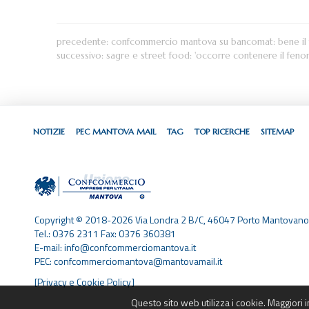
precedente:
confcommercio mantova su bancomat: bene il t
successivo:
sagre e street food: 'occorre contenere il fen
NOTIZIE
PEC MANTOVA MAIL
TAG
TOP RICERCHE
SITEMAP
Copyright © 2018-2026 Via Londra 2 B/C, 46047 Porto Mantovano
Tel.: 0376 2311 Fax: 0376 360381
E-mail: info@confcommerciomantova.it
PEC: confcommerciomantova@mantovamail.it
[Privacy e Cookie Policy]
Questo sito web utilizza i cookie. Maggiori 