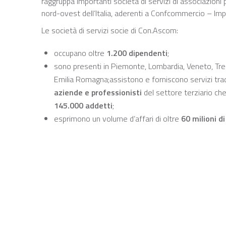
raggruppa importanti società di servizi di associazioni p
nord-ovest dell’Italia, aderenti a Confcommercio – Impre
Le società di servizi socie di Con.Ascom:
occupano oltre
1.200 dipendenti
;
sono presenti in Piemonte, Lombardia, Veneto, Trent
Emilia Romagna;assistono e forniscono servizi tradi
aziende e professionisti
del settore terziario che 
145.000 addetti
;
esprimono un volume d’affari di oltre
60 milioni d