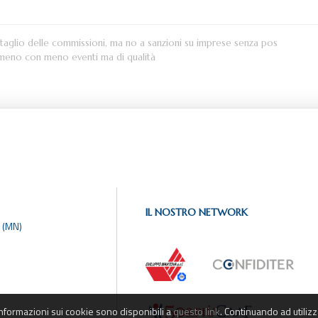
aglio delle commissioni, ma no a sanzioni su imprese senza pos
omeno con meno eventi ma di qualità
IL NOSTRO NETWORK
 (MN)
informazioni sui cookie sono disponibili a
questo link
. Continuando ad utilizz