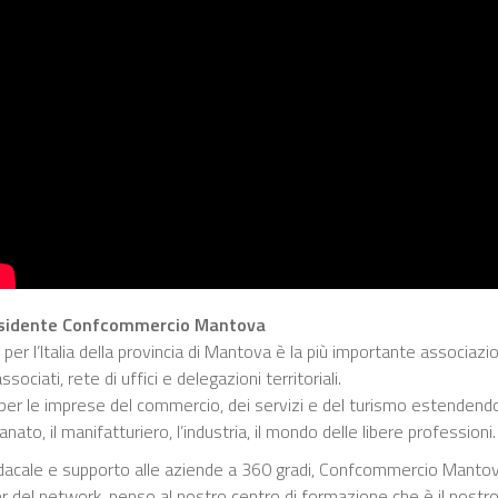
residente Confcommercio Mantova
 l’Italia della provincia di Mantova è la più importante associazion
ociati, rete di uffici e delegazioni territoriali.
o per le imprese del commercio, dei servizi e del turismo estendend
gianato, il manifatturiero, l’industria, il mondo delle libere professioni.
indacale e supporto alle aziende a 360 gradi, Confcommercio Mantova
er del network, penso al nostro centro di formazione che è il nostro