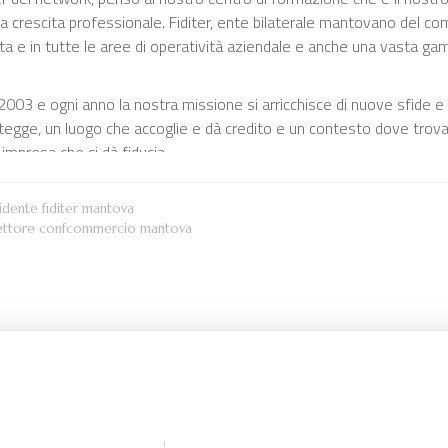
a crescita professionale. Fiditer, ente bilaterale mantovano del co
 e in tutte le aree di operatività aziendale e anche una vasta gamma
2003 e ogni anno la nostra missione si arricchisce di nuove sfide e
otegge, un luogo che accoglie e dà credito e un contesto dove trova
impresa che ci dà fiducia.
sidente fiditer mantova
direttore confcommercio mantova