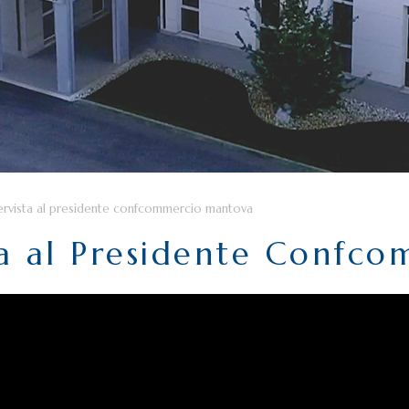
tervista al presidente confcommercio mantova
ta al Presidente Confc