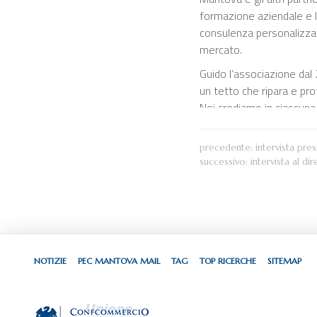
formazione aziendale e l
consulenza personalizzata
mercato.
Guido l’associazione dal 
un tetto che ripara e pr
Noi crediamo in ciascuna 
precedente:
intervista pre
successivo:
intervista al 
NOTIZIE
PEC MANTOVA MAIL
TAG
TOP RICERCHE
SITEMAP