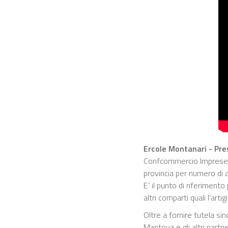
Ercole Montanari - P
Confcommercio Imprese per
provincia per numero di ass
E’ il punto di riferiment
altri comparti quali l’arti
Oltre a fornire tutela s
Mantova e gli altri partn