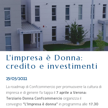
CHI SIAMO
SERVIZI
CATEGORIE
DELEGAZIONI
ATTIVITÀ STORICHE
PERIODICO
L'impresa è Donna:
PERCHÉ ASSOCIARSI?
credito e investimenti
DOVE SIAMO
CONTATTI
25/03/2022
La roadmap di Confcommercio per promuovere la cultura di
impresa e di genere fa tappa il
7 aprile a Verona:
Terziario Donna Confcommercio
organizza il
convegno
“L’Impresa è donna”
in programma alle
17.30