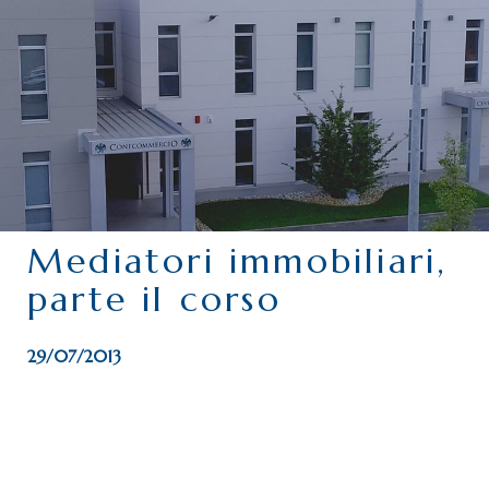
CHI SIAMO
SERVIZI
CATEGORIE
DELEGAZIONI
ATTIVITÀ STORICHE
PERIODICO
Mediatori immobiliari,
PERCHÉ ASSOCIARSI?
parte il corso
DOVE SIAMO
CONTATTI
29/07/2013