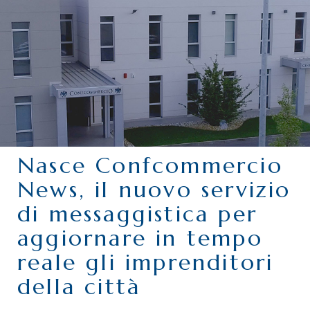
CHI SIAMO
SERVIZI
CATEGORIE
DELEGAZIONI
ATTIVITÀ STORICHE
PERIODICO
Nasce Confcommercio
PERCHÉ ASSOCIARSI?
News, il nuovo servizio
DOVE SIAMO
di messaggistica per
CONTATTI
aggiornare in tempo
reale gli imprenditori
della città