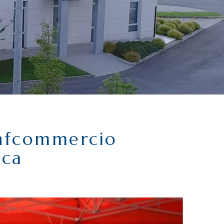
onfcommercio
ica