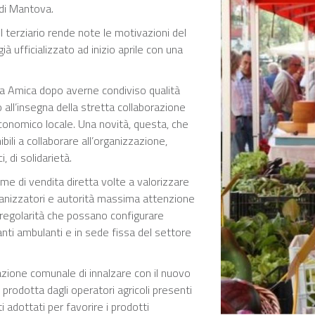
di Mantova.
el terziario rende note le motivazioni del
à ufficializzato ad inizio aprile con una
na Amica dopo averne condiviso qualità
o all’insegna della stretta collaborazione
conomico locale. Una novità, questa, che
ili a collaborare all’organizzazione,
, di solidarietà.
me di vendita diretta volte a valorizzare
rganizzatori e autorità massima attenzione
d irregolarità che possano configurare
nti ambulanti e in sede fissa del settore
razione comunale di innalzare con il nuovo
rodotta dagli operatori agricoli presenti
i adottati per favorire i prodotti