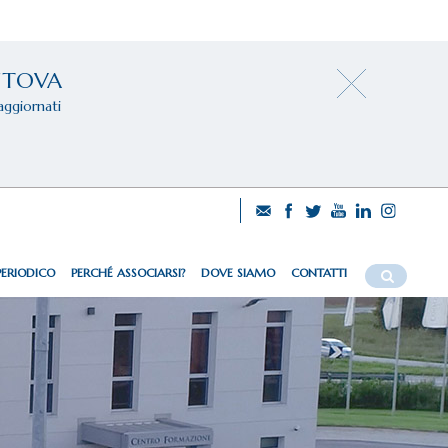
NTOVA
aggiornati
PERIODICO
PERCHÉ ASSOCIARSI?
DOVE SIAMO
CONTATTI