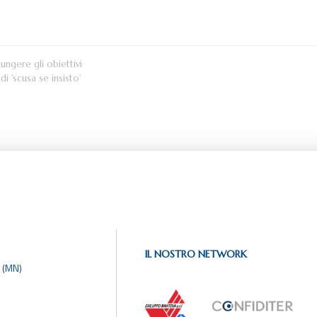
ungere gli obiettivi
di 'scusa se insisto'
IL NOSTRO NETWORK
 (MN)