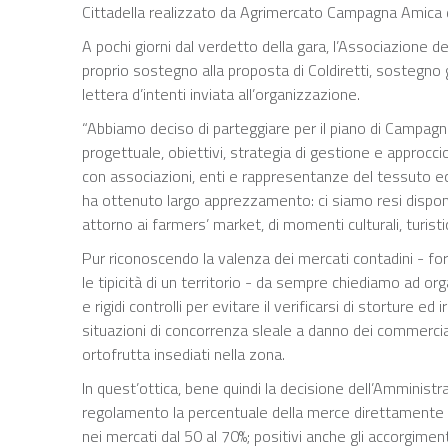
Cittadella realizzato da Agrimercato Campagna Amica 
A pochi giorni dal verdetto della gara, l’Associazione d
proprio sostegno alla proposta di Coldiretti, sostegno gi
lettera d’intenti inviata all’organizzazione.
“Abbiamo deciso di parteggiare per il piano di Campag
progettuale, obiettivi, strategia di gestione e approcci
con associazioni, enti e rappresentanze del tessuto e
ha ottenuto largo apprezzamento: ci siamo resi disponib
attorno ai farmers’ market, di momenti culturali, turistici
Pur riconoscendo la valenza dei mercati contadini - for
le tipicità di un territorio - da sempre chiediamo ad o
e rigidi controlli per evitare il verificarsi di storture e
situazioni di concorrenza sleale a danno dei commercia
ortofrutta insediati nella zona.
In quest’ottica, bene quindi la decisione dell’Amminist
regolamento la percentuale della merce direttamente p
nei mercati dal 50 al 70%; positivi anche gli accorgiment