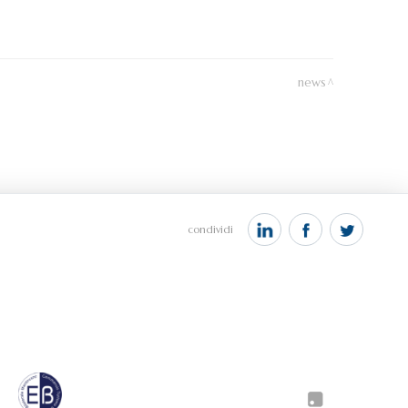
news
condividi