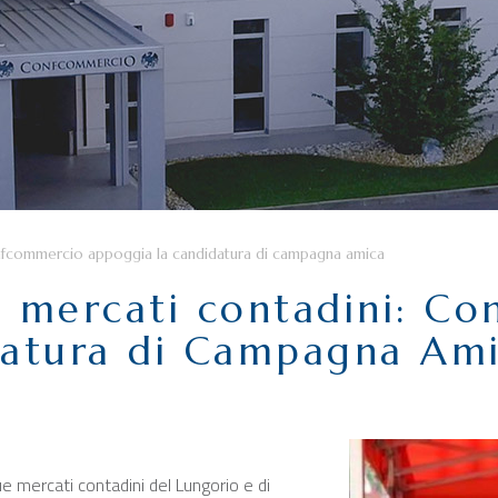
onfcommercio appoggia la candidatura di campagna amica
i mercati contadini: C
datura di Campagna Am
 mercati contadini del Lungorio e di