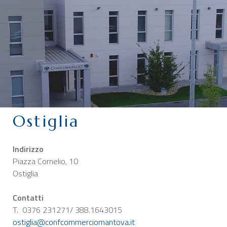
CHI SIAMO
SERVIZI
CATEGORIE
DELEGAZIONI
ATTIVITÀ STORICHE
PERIODICO
Ostiglia
PERCHÉ ASSOCIARSI?
DOVE SIAMO
Indirizzo
CONTATTI
Piazza Cornelio, 10
Ostiglia
Contatti
T. 0376 231271/ 388.1643015
ostiglia@confcommerciomantova.it