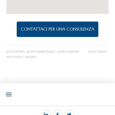
CONTATTACI PER UNA CONSULENZA
precedente:
porto mantovano - sede centrale
dove siamo
successivo:
suzzara
NOTIZIE
PEC MANTOVA MAIL