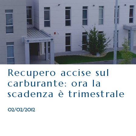
CHI SIAMO
SERVIZI
CATEGORIE
DELEGAZIONI
ATTIVITÀ STORICHE
PERIODICO
Recupero accise sul
PERCHÉ ASSOCIARSI?
carburante: ora la
DOVE SIAMO
scadenza è trimestrale
CONTATTI
02/02/2012