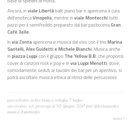
base di spiedini di frutta.
Ancora, in
viale Libertà
balli, piano bar e apericena a cura
dell’enoteca
Vinopolis
, mentre in
viale Montecchi
tutti
pazzi per il semifreddo preparato dal bar pasticceria
Gran
Cafè 3elle
.
In
via Zonta
apericena e musica dal vivo con il trio
Marina
Santelli, Alex Guidetti e Michele Bianchi
. Musica anche
in
piazza Luppi
con il gruppo
The Yellow B.B.
che proporrà
cover di canzoni rock e pop e in
via Luppi Menotti
, dove,
comodamente seduti ai tavolini dei bar per un aperitivo, si
potrà ascoltare musica etnica al ritmo delle percussioni.
precedente:
notte bianca ostiglia, 7 luglio
successivo:
scf, proroga al 30 giugno 2017 per abbonamento
musica d'ambiente
news