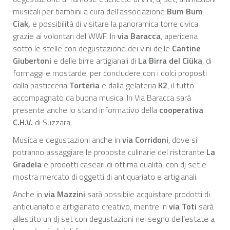
musicali per bambini a cura dell’associazione
Bum Bum
Ciak,
e possibilità di visitare la panoramica torre civica
grazie ai volontari del WWF. In
via Baracca
, apericena
sotto le stelle con degustazione dei vini delle
Cantine
Giubertoni
e delle birre artigianali di
La Birra del Ciüka
, di
formaggi e mostarde, per concludere con i dolci proposti
dalla pasticceria
Torteria
e dalla gelateria
K2
, il tutto
accompagnato da buona musica. In Via Baracca sarà
presente anche lo stand informativo della
cooperativa
C.H.V.
di Suzzara.
Musica e degustazioni anche in
via Corridoni
, dove si
potranno assaggiare le proposte culinarie del ristorante
La
Gradela
e prodotti caseari di ottima qualità, con dj set e
mostra mercato di oggetti di antiquariato e artigianali.
Anche in
via Mazzini
sarà possibile acquistare prodotti di
antiquariato e artigianato creativo, mentre in
via Toti
sarà
allestito un dj set con degustazioni nel segno dell’estate a