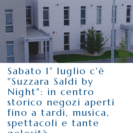
CHI SIAMO
SERVIZI
CATEGORIE
DELEGAZIONI
ATTIVITÀ STORICHE
PERIODICO
Sabato 1° luglio c'è
PERCHÉ ASSOCIARSI?
"Suzzara Saldi by
DOVE SIAMO
Night": in centro
CONTATTI
storico negozi aperti
fino a tardi, musica,
spettacoli e tante