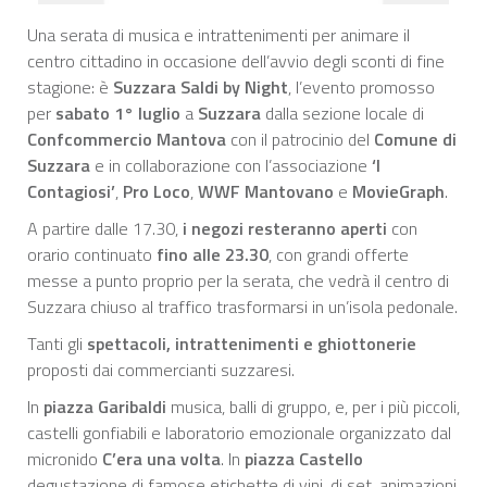
Una serata di musica e intrattenimenti per animare il
centro cittadino in occasione dell’avvio degli sconti di fine
stagione: è
Suzzara Saldi by Night
, l’evento promosso
per
sabato 1° luglio
a
Suzzara
dalla sezione locale di
Confcommercio Mantova
con il patrocinio del
Comune di
Suzzara
e in collaborazione con l’associazione
‘I
Contagiosi’
,
Pro Loco
,
WWF Mantovano
e
MovieGraph
.
A partire dalle 17.30,
i negozi resteranno aperti
con
orario continuato
fino alle 23.30
, con grandi offerte
messe a punto proprio per la serata, che vedrà il centro di
Suzzara chiuso al traffico trasformarsi in un’isola pedonale.
Tanti gli
spettacoli, intrattenimenti e ghiottonerie
proposti dai commercianti suzzaresi.
In
piazza Garibaldi
musica, balli di gruppo, e, per i più piccoli,
castelli gonfiabili e laboratorio emozionale organizzato dal
micronido
C’era una volta
. In
piazza Castello
degustazione di famose etichette di vini, dj set, animazioni