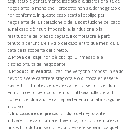
acquistato è generalmente lasciata alla discrezionalità del
negoziante, a meno che il prodotto non sia danneggiato o
non conforme. In questo caso scatta l'obbligo per il
negoziante della riparazione o della sostituzione del capo
e, nel caso ciò risulti impossibile, la riduzione o la
restituzione del prezzo pagato. Il compratore è però
tenuto a denunciare il vizio del capo entro due mesi dalla
data della scoperta del difetto.
2.
Prova dei capi
: non c'è obbligo. E' rimesso alla
discrezionalità del negoziante.
3.
Prodotti in vendita
: i capi che vengono proposti in saldo
devono avere carattere stagionale o di moda ed essere
suscettibili di notevole deprezzamento se non venduti
entro un certo periodo di tempo. Tuttavia nulla vieta di
porre in vendita anche capi appartenenti non alla stagione
in corso.
4.
Indicazione del prezzo
: obbligo del negoziante di
indicare il prezzo normale di vendita, lo sconto e il prezzo
finale. I prodotti in saldo devono essere separati da quelli