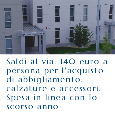
CHI SIAMO
SERVIZI
CATEGORIE
DELEGAZIONI
ATTIVITÀ STORICHE
PERIODICO
Saldi al via: 140 euro a
PERCHÉ ASSOCIARSI?
persona per l'acquisto
DOVE SIAMO
di abbigliamento,
CONTATTI
calzature e accessori.
Spesa in linea con lo
scorso anno