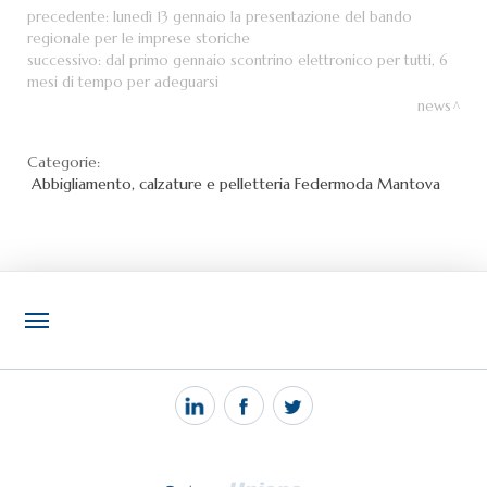
precedente:
lunedì 13 gennaio la presentazione del bando
regionale per le imprese storiche
successivo:
dal primo gennaio scontrino elettronico per tutti, 6
mesi di tempo per adeguarsi
news
Categorie:
Abbigliamento, calzature e pelletteria
Federmoda Mantova
NOTIZIE
PEC MANTOVA MAIL
TAG
TOP RICERCHE