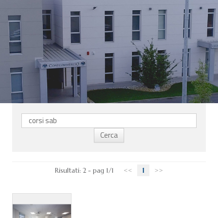
CHI SIAMO
SERVIZI
CATEGORIE
DELEGAZIONI
ATTIVITÀ STORICHE
PERIODICO
PERCHÉ ASSOCIARSI?
DOVE SIAMO
CONTATTI
Risultati: 2 - pag 1/1
<<
1
>>