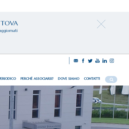
NTOVA
aggiornati
PERIODICO
PERCHÉ ASSOCIARSI?
DOVE SIAMO
CONTATTI