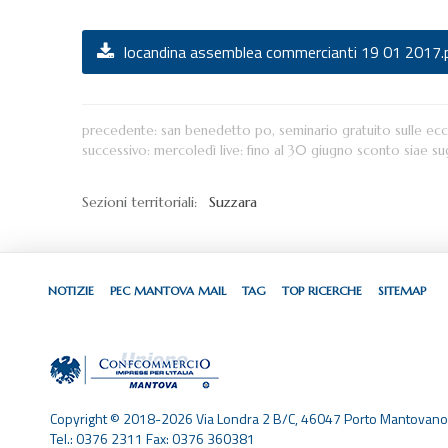
locandina assemblea commercianti 19 01 2017.
precedente:
san benedetto po, seminario gratuito sulle ecce
successivo:
mercoledì live: fino al 30 giugno sconto siae sugl
Sezioni territoriali:
Suzzara
NOTIZIE
PEC MANTOVA MAIL
TAG
TOP RICERCHE
SITEMAP
Copyright © 2018-2026 Via Londra 2 B/C, 46047 Porto Mantovano
Tel.: 0376 2311 Fax: 0376 360381