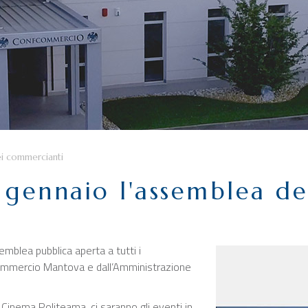
ei commercianti
9 gennaio l'assemblea d
blea pubblica aperta a tutti i
ommercio Mantova e dall’Amministrazione
l Cinema Politeama, ci saranno gli eventi in