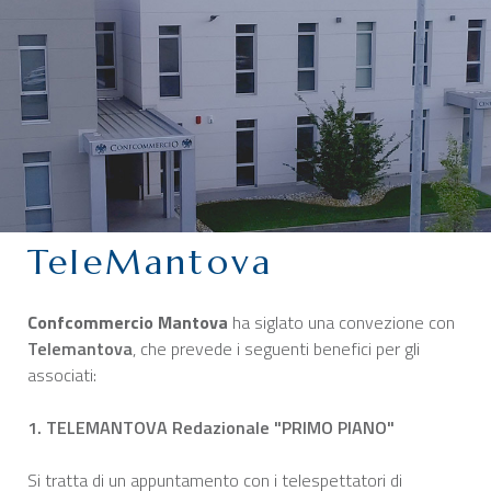
CHI SIAMO
SERVIZI
CATEGORIE
DELEGAZIONI
ATTIVITÀ STORICHE
PERIODICO
TeleMantova
PERCHÉ ASSOCIARSI?
DOVE SIAMO
Confcommercio Mantova
ha
siglato una convezione con
CONTATTI
Telemantova
, che prevede i seguenti benefici per gli
associati:
1. TELEMANTOVA Redazionale "PRIMO PIANO"
Si tratta di un appuntamento con i telespettatori di