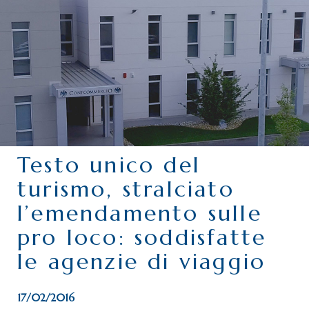
CHI SIAMO
SERVIZI
CATEGORIE
DELEGAZIONI
ATTIVITÀ STORICHE
PERIODICO
Testo unico del
PERCHÉ ASSOCIARSI?
turismo, stralciato
DOVE SIAMO
l’emendamento sulle
CONTATTI
pro loco: soddisfatte
le agenzie di viaggio
17/02/2016