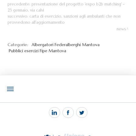
precedente:
presentazione del progetto 'expo b2b matching' -
23 gennaio, via calvi
successivo:
carta di esercizio, sanzioni agli ambulanti che non
provvedono all'aggiornamento
news
Categorie:
Albergatori
Federalberghi Mantova
Pubblici esercizi
Fipe Mantova
NOTIZIE
PEC MANTOVA MAIL
TAG
TOP RICERCHE