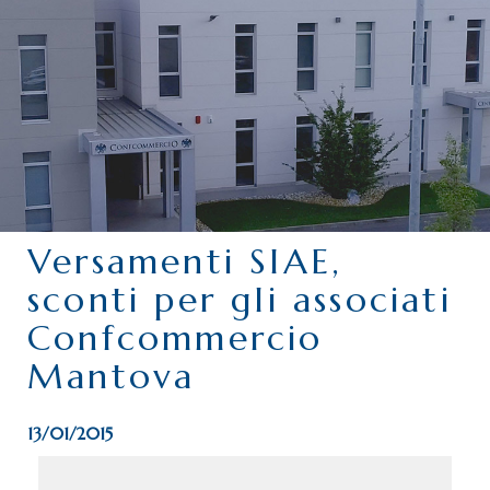
CHI SIAMO
SERVIZI
CATEGORIE
DELEGAZIONI
ATTIVITÀ STORICHE
PERIODICO
Versamenti SIAE,
PERCHÉ ASSOCIARSI?
sconti per gli associati
DOVE SIAMO
Confcommercio
CONTATTI
Mantova
13/01/2015