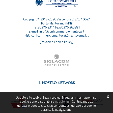
SITEMAP
Copyright © 2018-2026 Via Londra 2 B/C, 46047
Porto Mantovano (MN)
Tel.: 0376 2311 Fax: 0376 360381
E-mail: info@confcommerciomantova.it
PEC: confcommerciomantova@mantovamail.it
[Privacy e Cookie Policy]
IL NOSTRO NETWORK
x
Questo sito web utilizza i cookie. Maggiori informazioni sui
cookie sono disponibili a
questo link
. Continuando ad
utilizzare questo sito si acconsente all'utilizzo dei cookie
durante la navigazione.