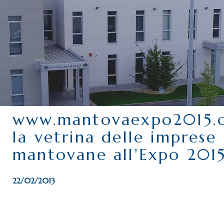
CHI SIAMO
SERVIZI
CATEGORIE
DELEGAZIONI
ATTIVITÀ STORICHE
PERIODICO
www.mantovaexpo2015.o
PERCHÉ ASSOCIARSI?
la vetrina delle imprese
DOVE SIAMO
mantovane all'Expo 201
CONTATTI
22/02/2013