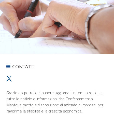
CHI SIAMO
SERVIZI
CATEGORIE
DELEGAZIONI
ATTIVITÀ STORICHE
PERIODICO
PERCHÉ ASSOCIARSI?
CONTATTI
DOVE SIAMO
X
CONTATTI
Grazie a x potrete rimanere aggiornati in tempo reale su
tutte le notizie e informazioni che Confcommercio
Mantova mette a disposizione di aziende e imprese per
favorirne la stabilità e la crescita economica.