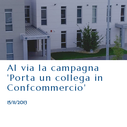
CHI SIAMO
SERVIZI
CATEGORIE
DELEGAZIONI
ATTIVITÀ STORICHE
PERIODICO
Al via la campagna
PERCHÉ ASSOCIARSI?
'Porta un collega in
DOVE SIAMO
Confcommercio'
CONTATTI
15/11/2013