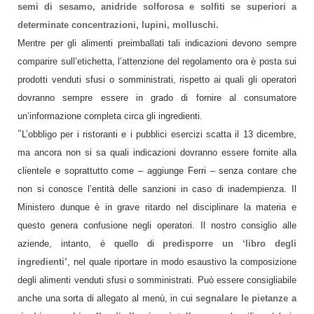
semi di sesamo, anidride solforosa e solfiti se superiori a
determinate concentrazioni, lupini, molluschi.
Mentre per gli alimenti preimballati tali indicazioni devono sempre
comparire sull’etichetta, l’attenzione del regolamento ora è posta sui
prodotti venduti sfusi o somministrati, rispetto ai quali gli operatori
dovranno sempre essere in grado di fornire al consumatore
un’informazione completa circa gli ingredienti.
“
L’obbligo per i ristoranti e i pubblici esercizi scatta il 13 dicembre,
ma ancora non si sa quali indicazioni dovranno essere fornite alla
clientele e soprattutto come – aggiunge Ferri – senza contare che
non si conosce l’entità delle sanzioni in caso di inadempienza. Il
Ministero dunque è in grave ritardo nel disciplinare la materia e
questo genera confusione negli operatori. Il nostro consiglio alle
aziende, intanto, è quello di
predisporre un ‘libro degli
ingredienti’
, nel quale riportare in modo esaustivo la composizione
degli alimenti venduti sfusi o somministrati. Può essere consigliabile
anche una sorta di allegato al menù, in cui
segnalare le pietanze a