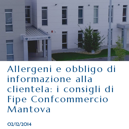
CHI SIAMO
SERVIZI
CATEGORIE
DELEGAZIONI
ATTIVITÀ STORICHE
PERIODICO
Allergeni e obbligo di
PERCHÉ ASSOCIARSI?
informazione alla
DOVE SIAMO
clientela: i consigli di
CONTATTI
Fipe Confcommercio
Mantova
02/12/2014