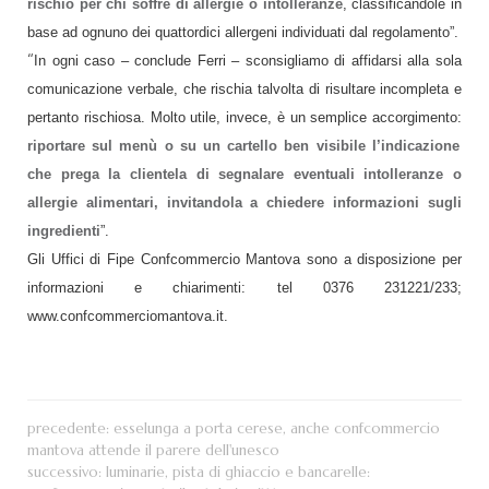
rischio per chi soffre di allergie o intolleranze
, classificandole in
base ad ognuno dei quattordici allergeni individuati dal regolamento”.
“
In ogni caso – conclude Ferri – sconsigliamo di affidarsi alla sola
comunicazione verbale, che rischia talvolta di risultare incompleta e
pertanto rischiosa. Molto utile, invece, è un semplice accorgimento:
riportare sul menù o su un cartello ben visibile l’indicazione
che prega la clientela di segnalare eventuali intolleranze o
allergie alimentari, invitandola a chiedere informazioni sugli
ingredienti
”.
Gli Uffici di Fipe Confcommercio Mantova sono a disposizione per
informazioni e chiarimenti: tel 0376 231221/233;
www.confcommerciomantova.it.
precedente:
esselunga a porta cerese, anche confcommercio
mantova attende il parere dell'unesco
successivo:
luminarie, pista di ghiaccio e bancarelle: