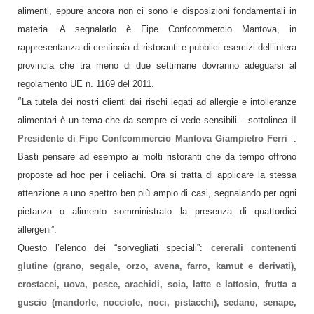
alimenti, eppure ancora non ci sono le disposizioni fondamentali in
materia. A segnalarlo è Fipe Confcommercio Mantova, in
rappresentanza di centinaia di ristoranti e pubblici esercizi dell’intera
provincia che tra meno di due settimane dovranno adeguarsi al
regolamento UE n. 1169 del 2011.
“
La tutela dei nostri clienti dai rischi legati ad allergie e intolleranze
alimentari è un tema che da sempre ci vede sensibili – sottolinea
il
Presidente di Fipe Confcommercio Mantova Giampietro Ferri
-.
Basti pensare ad esempio ai molti ristoranti che da tempo offrono
proposte ad hoc per i celiachi. Ora si tratta di applicare la stessa
attenzione a uno spettro ben più ampio di casi, segnalando per ogni
pietanza o alimento somministrato la presenza di quattordici
allergeni”.
Questo l’elenco dei “sorvegliati speciali”:
cererali contenenti
glutine (grano, segale, orzo, avena, farro, kamut e derivati),
crostacei, uova, pesce, arachidi, soia, latte e lattosio, frutta a
guscio (mandorle, nocciole, noci, pistacchi), sedano, senape,