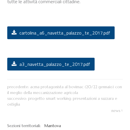
tutte le attività commerciali cittadine.
cartolina_a6_navetta_palazzo_te_2017.pdf
a3_navetta_palazzo_te_2017.pdf
precedente:
acma protagonista al bovimac (20/22 gennaio) con
il meglio della meccanizzazione agricola
successivo:
progetto smart working: presentazioni a suzzara e
ostiglia
news
Sezioni territoriali:
Mantova