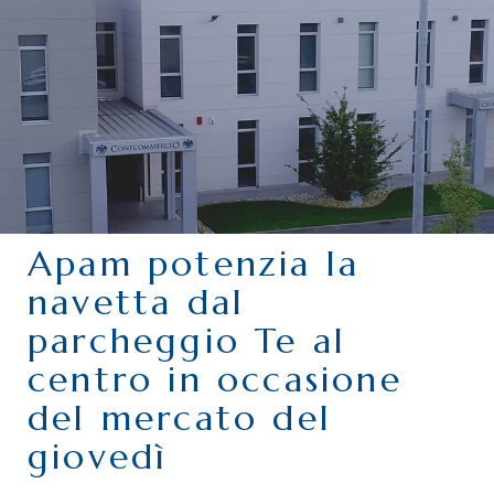
CHI SIAMO
SERVIZI
CATEGORIE
DELEGAZIONI
ATTIVITÀ STORICHE
PERIODICO
Apam potenzia la
PERCHÉ ASSOCIARSI?
navetta dal
DOVE SIAMO
parcheggio Te al
CONTATTI
centro in occasione
del mercato del
giovedì