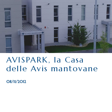
CHI SIAMO
SERVIZI
CATEGORIE
DELEGAZIONI
ATTIVITÀ STORICHE
PERIODICO
AVISPARK, la Casa
PERCHÉ ASSOCIARSI?
delle Avis mantovane
DOVE SIAMO
CONTATTI
08/11/2012