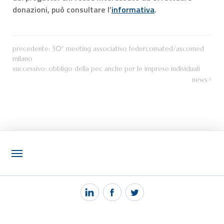
donazioni, può consultare l’
informativa
.
precedente:
30° meeting associativo federcomated/ascomed
milano
successivo:
obbligo della pec anche per le imprese individuali
news
NOTIZIE
PEC MANTOVA MAIL
TAG