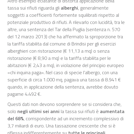
Altro esempio eclatante di distorta applicazione della
tassa sui rifiuti riguarda gli
alberghi
, generalmente
soggetti a coefficienti fortemente squilibrati rispetto al
potenziale produttivo di rifiuti. A rilevarlo con lucidità, tra le
altre, una sentenza del Tar della Puglia (sentenza n. 570
del 12 marzo 2013) che ha affermato la sproporzione tra
la tariffa stabilita dal comune di Brindisi per gli esercizi
alberghieri con ristorazione (€ 11,13 a mq) o senza
ristorazione (€ 8,90 a mq) e la tariffa stabilita per le
abitazioni (€ 2,43 a mq), in violazione del principio europeo
«chi inquina paga». Nel caso di specie l'albergo, con una
superficie di circa 1.000 mq, pagava una tassa di 8.941 €
quando, in applicazione della sentenza, avrebbe dovuto
pagarne 4.492 €.
Questi dati non devono sorprendere se si considera che,
solo
negli ultimi sei anni
la tassa sui rifiuti è
aumentata
del 68%
, corrispondente ad un incremento complessivo di
3,7 miliardi di euro. Una tassazione crescente che si è
riflessa indifferentemente su
tutte le principali