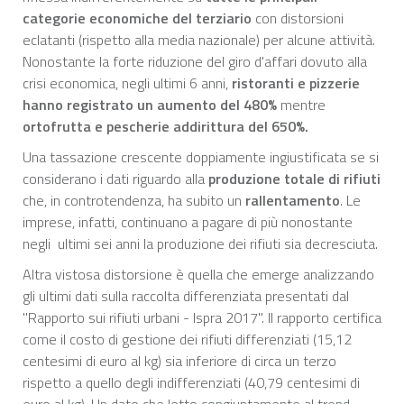
categorie economiche del terziario
con distorsioni
eclatanti (rispetto alla media nazionale) per alcune attività.
Nonostante la forte riduzione del giro d'affari dovuto alla
crisi economica, negli ultimi 6 anni,
ristoranti e pizzerie
hanno registrato un aumento del 480%
mentre
ortofrutta e pescherie addirittura del 650%.
Una tassazione crescente doppiamente ingiustificata se si
considerano i dati riguardo alla
produzione totale di rifiuti
che, in controtendenza, ha subito un
rallentamento
. Le
imprese, infatti, continuano a pagare di più nonostante
negli ultimi sei anni la produzione dei rifiuti sia decresciuta.
Altra vistosa distorsione è quella che emerge analizzando
gli ultimi dati sulla raccolta differenziata presentati dal
"Rapporto sui rifiuti urbani - Ispra 2017". Il rapporto certifica
come il costo di gestione dei rifiuti differenziati (15,12
centesimi di euro al kg) sia inferiore di circa un terzo
rispetto a quello degli indifferenziati (40,79 centesimi di
euro al kg). Un dato che letto congiuntamente al trend