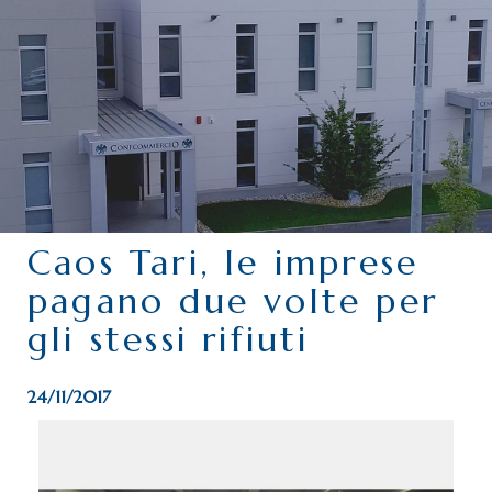
CHI SIAMO
SERVIZI
CATEGORIE
DELEGAZIONI
ATTIVITÀ STORICHE
PERIODICO
Caos Tari, le imprese
PERCHÉ ASSOCIARSI?
pagano due volte per
DOVE SIAMO
gli stessi rifiuti
CONTATTI
24/11/2017