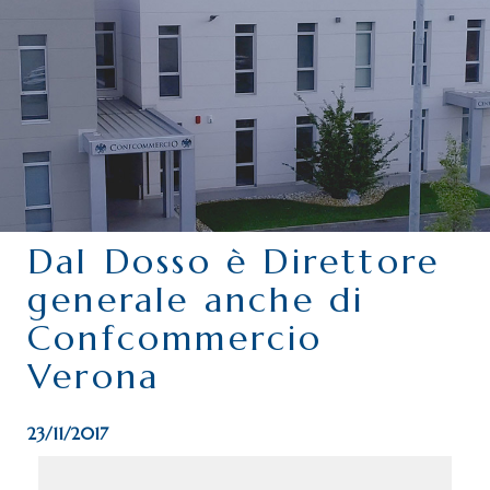
CHI SIAMO
SERVIZI
CATEGORIE
DELEGAZIONI
ATTIVITÀ STORICHE
PERIODICO
Dal Dosso è Direttore
PERCHÉ ASSOCIARSI?
generale anche di
DOVE SIAMO
Confcommercio
CONTATTI
Verona
23/11/2017