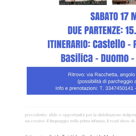
precedente:
sfide e opportunità per la distribuzione indip
successivo:
il linguaggio nella prima infanzia, il road show di