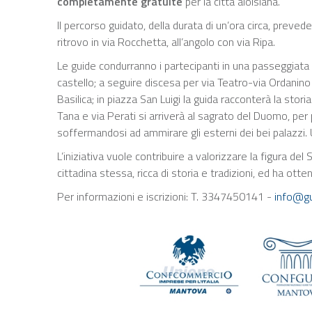
completamente gratuite
per la città aloisiana.
Il percorso guidato, della durata di un’ora circa, preve
ritrovo in via Rocchetta, all’angolo con via Ripa.
Le guide condurranno i partecipanti in una passeggiata
castello; a seguire discesa per via Teatro-via Ordanino 
Basilica; in piazza San Luigi la guida racconterà la stori
Tana e via Perati si arriverà al sagrato del Duomo, per
soffermandosi ad ammirare gli esterni dei bei palazzi. 
L’iniziativa vuole contribuire a valorizzare la figura d
cittadina stessa, ricca di storia e tradizioni, ed ha ott
Per informazioni e iscrizioni: T. 3347450141 -
info@gu