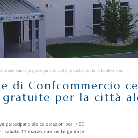
ebrano san luigi gonzaga con visite gratuite per la città aloisiana
ide di Confcommercio ce
gratuite per la città al
va
partecipano alle celebrazioni per i 450
per
sabato 17 marzo
, d
ue visite guidate