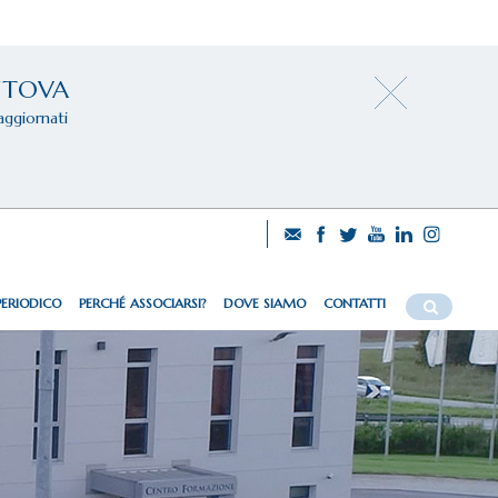
NTOVA
aggiornati
PERIODICO
PERCHÉ ASSOCIARSI?
DOVE SIAMO
CONTATTI