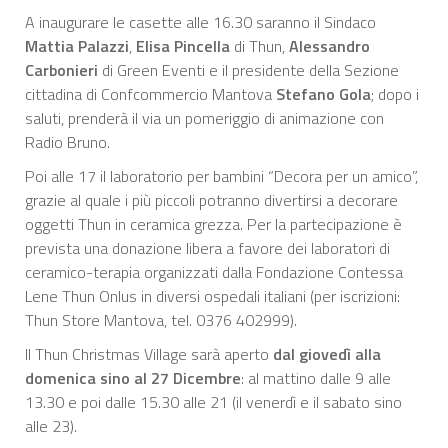
A inaugurare le casette alle 16.30 saranno il Sindaco
Mattia Palazzi
,
Elisa Pincella
di Thun,
Alessandro
Carbonieri
di Green Eventi e il presidente della Sezione
cittadina di Confcommercio Mantova
Stefano Gola
; dopo i
saluti, prenderà il via un pomeriggio di animazione con
Radio Bruno.
Poi alle 17 il laboratorio per bambini “Decora per un amico”,
grazie al quale i più piccoli potranno divertirsi a decorare
oggetti Thun in ceramica grezza. Per la partecipazione è
prevista una donazione libera a favore dei laboratori di
ceramico-terapia organizzati dalla Fondazione Contessa
Lene Thun Onlus in diversi ospedali italiani (per iscrizioni:
Thun Store Mantova, tel. 0376 402999).
Il Thun Christmas Village sarà aperto
dal giovedì alla
domenica
sino al 27 Dicembre
: al mattino dalle 9 alle
13.30 e poi dalle 15.30 alle 21 (il venerdì e il sabato sino
alle 23).