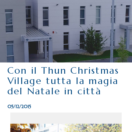
CHI SIAMO
SERVIZI
CATEGORIE
DELEGAZIONI
ATTIVITÀ STORICHE
PERIODICO
Con il Thun Christmas
PERCHÉ ASSOCIARSI?
Village tutta la magia
DOVE SIAMO
del Natale in città
CONTATTI
05/12/2015