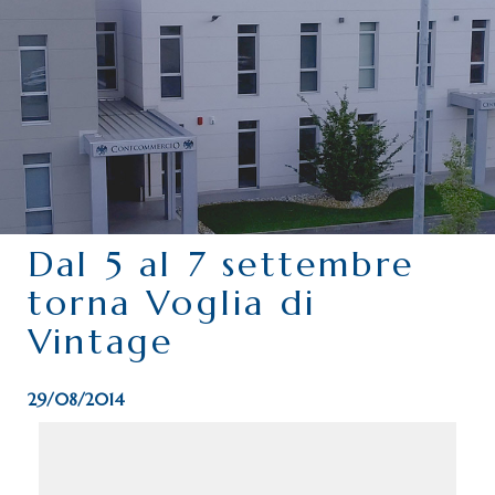
CHI SIAMO
SERVIZI
CATEGORIE
DELEGAZIONI
ATTIVITÀ STORICHE
PERIODICO
Dal 5 al 7 settembre
PERCHÉ ASSOCIARSI?
torna Voglia di
DOVE SIAMO
Vintage
CONTATTI
29/08/2014